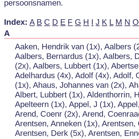
persoonsnamen.
Index:
A
B
C
D
E
F
G
H
I
J
K
L
M
N
O
A
Aaken, Hendrik van (1x), Aalbers (2
Aalbers, Bernardus (1x), Aalbers, D
(2x), Aalbers, Lubbert (1x), Aberts
Adelhardus (4x), Adolf (4x), Adolf,
(1x), Ahaus, Johannes van (2x), Aha
Albert, Lubbert (1x), Aldenthorrin, 
Apelteern (1x), Appel, J (1x), Appe
Arend, Coenr (2x), Arend, Coenraad 
Arentsen, Anneken (1x), Arentsen, C
Arentsen, Derk (5x), Arentsen, Enne